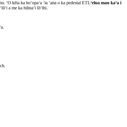
ehu. ʻO kēia ka hoʻopaʻa ʻia ʻana o ka pedestal ETL
ʻelua mau kaʻa i
iʻi a me ka hilinaʻi lōʻihi.
ʻa.
ch.