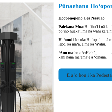
Pūnaehana Hoʻopon
Hooponopono Uea Naauao
Palekana Mua:
Hoʻihoʻi i nā kau
pōʻino huakaʻi ma nā wahi kaʻa n
Hoʻonui i ke ola:
Hoʻopaʻa i nā m
lepo, ka maʻa, a me ka ʻaʻahu.
ʻAno maʻemaʻe:
He kūpono no nā
kahi nānā maʻemaʻe a ʻoihana.
E aʻo hou i ka Pedest