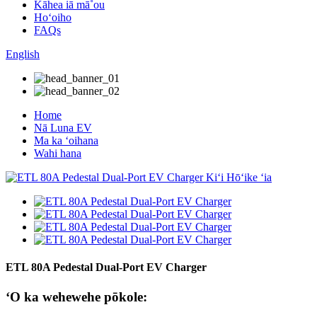
Kāhea iā mā˚ou
Hoʻoiho
FAQs
English
Home
Nā Luna EV
Ma ka ʻoihana
Wahi hana
ETL 80A Pedestal Dual-Port EV Charger
ʻO ka wehewehe pōkole: