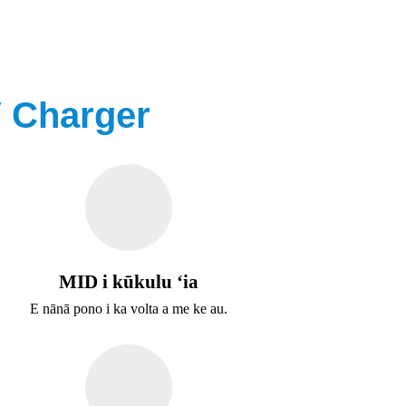
V Charger
MID i kūkulu ʻia
E nānā pono i ka volta a me ke au.