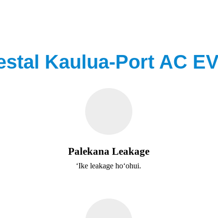
stal Kaulua-Port AC E
Palekana Leakage
ʻIke leakage hoʻohui.