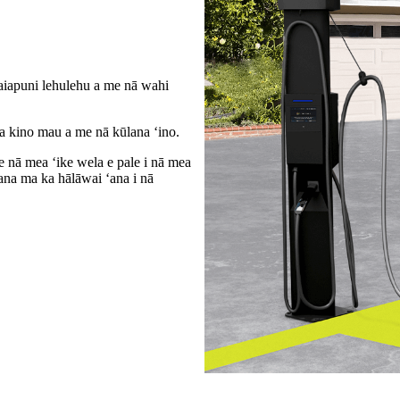
kaiapuni lehulehu a me nā wahi
a kino mau a me nā kūlana ʻino.
e nā mea ʻike wela e pale i nā mea
ana ma ka hālāwai ʻana i nā