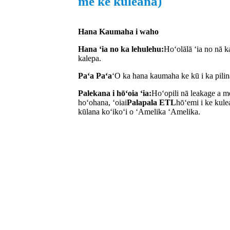
me ke kuleana)
Hana Kaumaha i waho
Hana ʻia no ka lehulehu:
Hoʻolālā ʻia no nā 
kalepa.
Paʻa Paʻa
ʻO ka hana kaumaha ke kū i ka pilin
Palekana i hōʻoia ʻia:
Hoʻopili nā leakage a m
hoʻohana, ʻoiai
Palapala ETL
hōʻemi i ke kule
kūlana koʻikoʻi o ʻAmelika ʻAmelika.