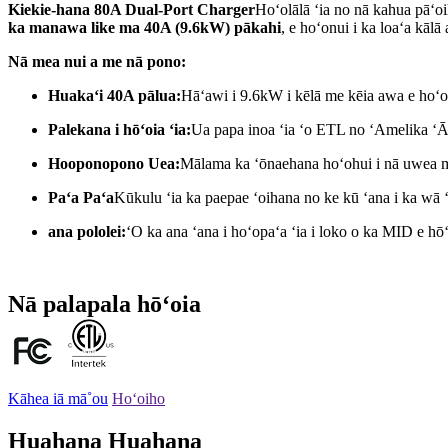
Kiekie-hana 80A Dual-Port Charger
Hoʻolālā ʻia no nā kahua pāʻoi
ka manawa like ma 40A (9.6kW) pākahi
, e hoʻonui i ka loaʻa kālā
Nā mea nui a me nā pono:
Huakaʻi 40A pālua:
Hāʻawi i 9.6kW i kēlā me kēia awa e hoʻop
Palekana i hōʻoia ʻia:
Ua papa inoa ʻia ʻo ETL no ʻAmelika ʻĀka
Hooponopono Uea:
Mālama ka ʻōnaehana hoʻohui i nā uwea maʻ
Paʻa Paʻa
Kūkulu ʻia ka paepae ʻoihana no ke kū ʻana i ka wā 
ana pololei:
ʻO ka ana ʻana i hoʻopaʻa ʻia i loko o ka MID e hō
Nā palapala hōʻoia
Kāhea iā mā˚ou
Hoʻoiho
Huahana Huahana