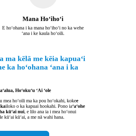
Mana Hoʻihoʻi
E hoʻohana i ka mana hoʻihoʻi no ka wehe
ʻana i ke kaula hoʻoili.
ʻa ma kēlā me kēia kapuaʻi
me ka hoʻohana ʻana i ka
ʻalua, Hoʻokuʻu ʻAi ʻole
au mea hoʻoili ma ka pou hoʻokahi, koke
e
uka
iloko o ka kapuai hookahi. Pono ia
ʻaʻohe
ha kūʻai nui
, e lilo ana ia i mea hoʻonui
le kūʻai kūʻai, a me nā wahi hana.