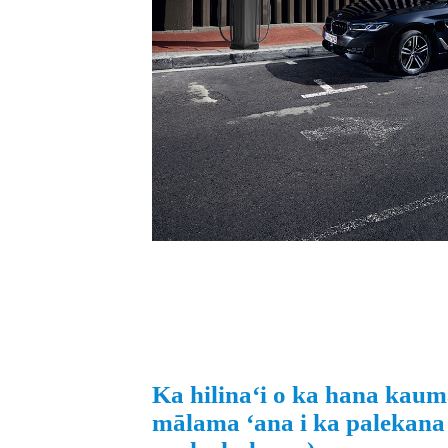
Ka hilinaʻi o ka hana kau
mālama ʻana i ka palekan