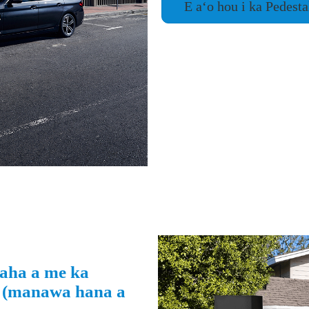
E aʻo hou i ka Pedest
maha a me ka
a (manawa hana a