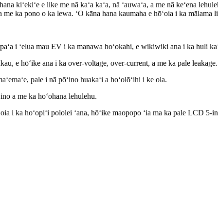
hana kiʻekiʻe e like me nā kaʻa kaʻa, nā ʻauwaʻa, a me nā keʻena lehul
 a me ka pono o ka lewa. ʻO kāna hana kaumaha e hōʻoia i ka mālama liʻil
aʻa i ʻelua mau EV i ka manawa hoʻokahi, e wikiwiki ana i ka huli ka
u, e hōʻike ana i ka over-voltage, over-current, a me ka pale leakage.
emaʻe, pale i nā pōʻino huakaʻi a hoʻolōʻihi i ke ola.
ʻino a me ka hoʻohana lehulehu.
ʻoia i ka hoʻopiʻi pololei ʻana, hōʻike maopopo ʻia ma ka pale LCD 5-in