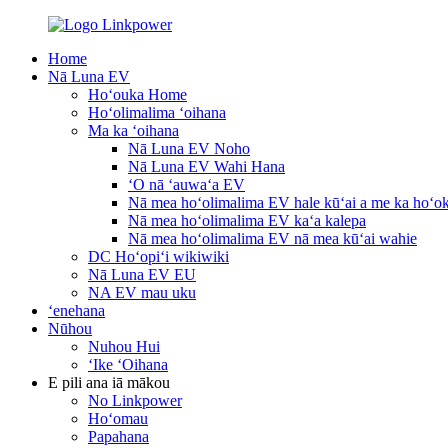
Home
Nā Luna EV
Hoʻouka Home
Hoʻolimalima ʻoihana
Ma ka ʻoihana
Nā Luna EV Noho
Nā Luna EV Wahi Hana
ʻO nā ʻauwaʻa EV
Nā mea hoʻolimalima EV hale kūʻai a me ka hoʻo
Nā mea hoʻolimalima EV kaʻa kalepa
Nā mea hoʻolimalima EV nā mea kūʻai wahie
DC Hoʻopiʻi wikiwiki
Nā Luna EV EU
NA EV mau uku
ʻenehana
Nūhou
Nuhou Hui
ʻIke ʻOihana
E pili ana iā mākou
No Linkpower
Hoʻomau
Papahana