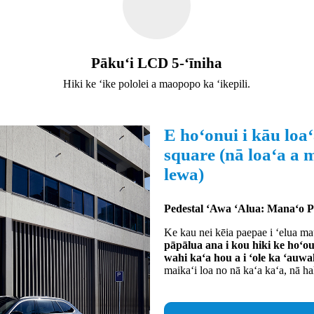
Pākuʻi LCD 5-ʻīniha
Hiki ke ʻike pololei a maopopo ka ʻikepili.
E hoʻonui i kāu loa
square (nā loaʻa a 
lewa)
Pedestal ʻAwa ʻAlua: Manaʻo Pa
Ke kau nei kēia paepae i ʻelua m
pāpālua ana i kou hiki ke hoʻo
wahi kaʻa hou a i ʻole ka ʻauwa
maikaʻi loa no nā kaʻa kaʻa, nā ha