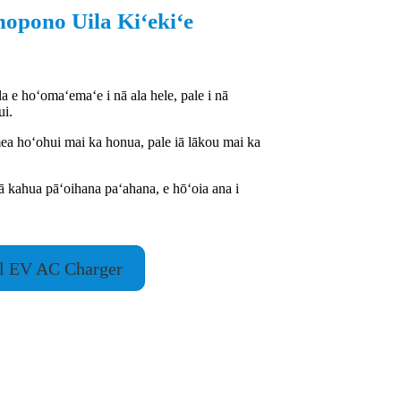
opono Uila Kiʻekiʻe
la e hoʻomaʻemaʻe i nā ala hele, pale i nā
ui.
ea hoʻohui mai ka honua, pale iā lākou mai ka
 kahua pāʻoihana paʻahana, e hōʻoia ana i
al EV AC Charger