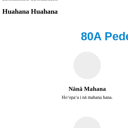
Huahana Huahana
80A Pede
Nānā Mahana
Hoʻopaʻa i nā mahana hana.